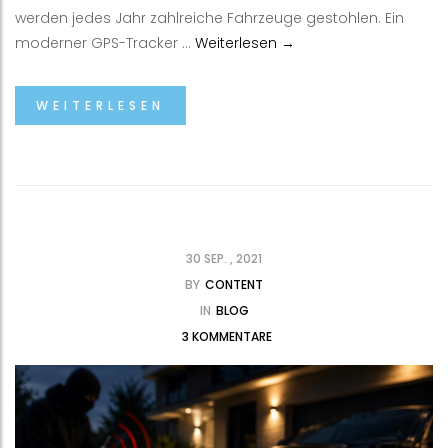
werden jedes Jahr zahlreiche Fahrzeuge gestohlen. Ein
5 Fehler beim Auto GPS 
moderner GPS-Tracker …
Weiterlesen
→
WEITERLESEN
30 SEP. , 2021
BY
CONTENT
IN
BLOG
3 KOMMENTARE