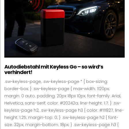
Autodiebstahl mit Keyless Go – so wird’s
verhindert!
.sw-keyless-page, .sw-keyless-page * { box-sizing:
border-box; } .sw-keyless-page { max-width: 1120px;
margin: 0 auto; padding: 20px 18px 10px; font-family: Arial,
Helvetica, sans-serif; color: #20242a; line-height: 1.7; } .sw-
keyless-page h2, .sw-keyless-page h3 { color: #111827; line-
height: 1.25; margin-top: 0; } .sw-keyless-page h2 { font-
size: 32px; margin-bottom: 18px; } .sw-keyless-page h3 {