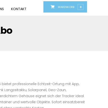
WARENKORB
0
UNS
KONTAKT
Abo
glicher
Aktueller
Preis
6 bietet professionelle Echtzeit-Ortung mit App,
nk Langzeitakku, Solarpanel, Geo-Zaun,
ist:
dichtem Gehäuse eignet sich der Tracker ideal
tainer und wertvolle Objekte. Sofort einsatzbereit