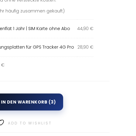
d ohne versteckte Kosten.
175,90 €.
Sehr häufig zusammen gekauft)
nflat 1 Jahr | SIM Karte ohne Abo
44,90
€
gungsplatten für GPS Tracker 4G Pro
28,90
€
 €
IN DEN WARENKORB (3)
ADD TO WISHLIST