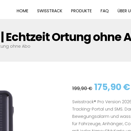
HOME
SWISSTRACK
PRODUKTE
FAQ
ÜBER 
 | Echtzeit Ortung ohne 
Ortung ohne Abo
Ursprün
175,90
€
199,90
€
Preis
Swisstrack®️ Pro Version 202
Tracking-Portal und SMS. Da
war:
Bewegungsalarm und wasser
für Fahrzeuge, Anhänger, Con