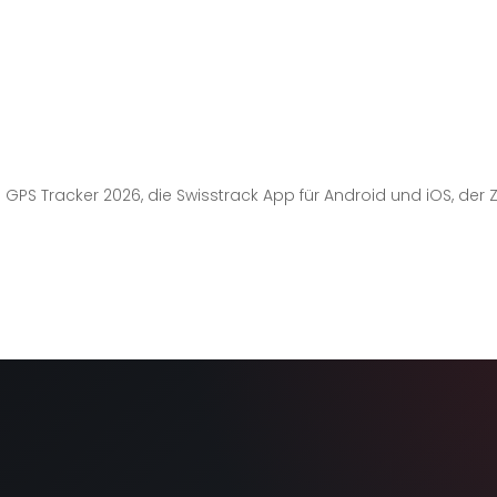
o GPS Tracker 2026, die Swisstrack App für Android und iOS, der