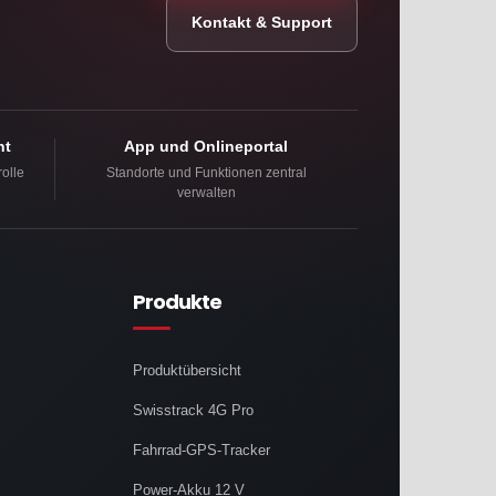
Kontakt & Support
ht
App und Onlineportal
olle
Standorte und Funktionen zentral
verwalten
Produkte
Produktübersicht
Swisstrack 4G Pro
Fahrrad-GPS-Tracker
Power-Akku 12 V