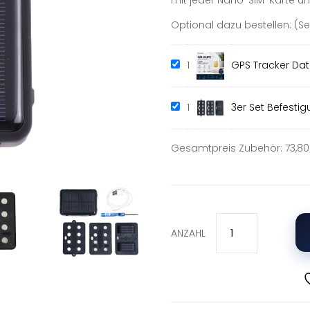
mit jeder Nano-SIM-Karte un
199,90 €
Optional dazu bestellen: (
1
GPS Tracker Date
1
3er Set Befesti
Gesamtpreis Zubehör: 73,80
ANZAHL