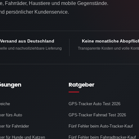
, Fahrräder, Haustiere und mobile Gegenstände.
und persönlicher Kundenservice.
Versand aus Deutschland
Keine monatliche Abopflic
elle und nachvollziehbare Lieferung
Transparente Kosten und volle Kontr
ösungen
Ratgeber
reiche
GPS-Tracker Auto Test 2026
er fürs Auto
GPS-Tracker Fahrrad Test 2026
er für Fahrräder
Fünf Fehler beim Auto-Tracker-Kauf
er für Hunde und Katzen
Fünf Fehler beim Fahrradtracker-Kauf