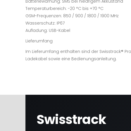
Batteriewarnung: SMS bei niedrigem Akkustand
Temperaturbereich: -20 °C bis +70 °C
GSM-Frequenzen: 850 / 900 / 1800 / 1900 MHz
Wasserschutz: IP67
Aufladung: USB-Kabel
Lieferumfang
Im Lieferumfang enthalten sind der Swisstrack®️ Pr
Ladekabel sowie eine Bedienungsanleitung.
Swisstrack