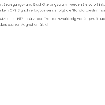
un, Bewegungs- und Erschütterungsalarm werden Sie sofort infor
e kein GPS-Signal verfügbar sein, erfolgt die Standortbestimm
tzklasse IP67 schützt den Tracker zuverlässig vor Regen, S
ders starker Magnet erhältlich.