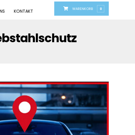
WARENKORB
0
UNS
KONTAKT
iebstahlschutz