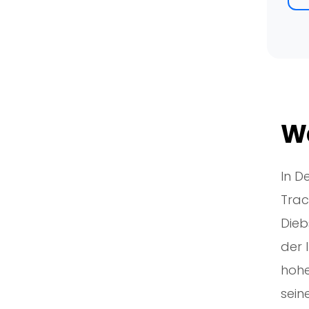
Wa
In D
Trac
Dieb
der 
hohe
sein