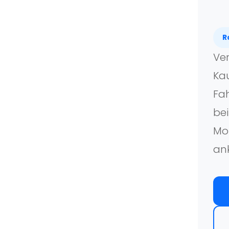
R
Ver
Kau
Fah
bei
Mo
an