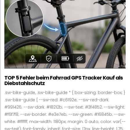
TOP 5 Fehler beim Fahrrad GPS Tracker Kauf als
Diebstahlschutz
.sw-bike-guide, .sw-bike-guide * { box-sizing: border-box; }
.sw-bike-guide { --sw-red: #c6192e; --sw-red-dark:
#991426; --sw-dark: #18212b; --sw-text: #3f4852; --sw-light:
#f6f7f8; --sw-border: #e3e7eb; --sw-green: #16845b; --sw-
white: #ffffff; max-width: 1180px; margin: 0 auto; color: var(--
sw-text); font-family: inherit; font-size: 17px; line-height: 1.75;