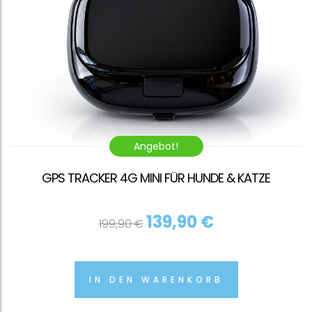
Angebot!
GPS TRACKER 4G MINI FÜR HUNDE & KATZE
Ursprünglicher
Aktueller
139,90
€
199,90
€
Preis war: 199,90 €
Preis ist:
139,90 €.
IN DEN WARENKORB